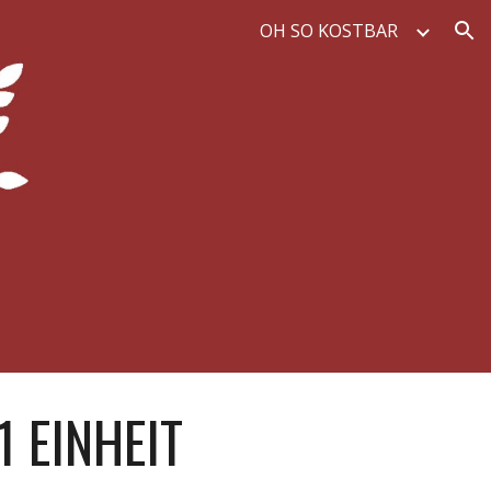
OH SO KOSTBAR
ion
 EINHEIT